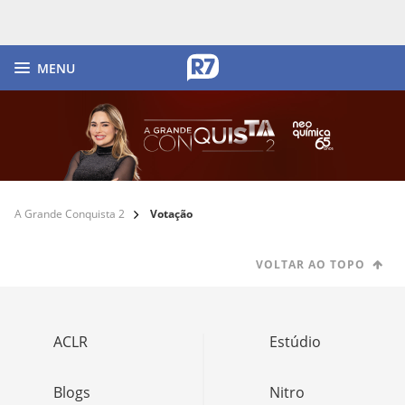
MENU
A Grande Conquista 2
Votação
VOLTAR AO TOPO
ACLR
Estúdio
Blogs
Nitro